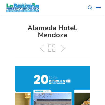
Skip
Men
to
search
main
content
Alameda Hotel.
Mendoza