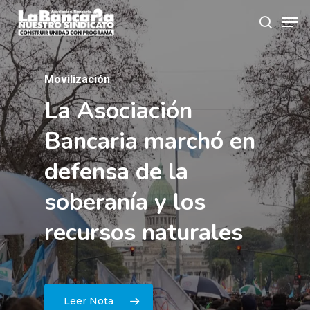
Skip
Men
to
search
main
content
Movilización
La
Asociación
Comunicado
MARCHAMOS
EN
Bancaria
marchó
en
DEFENSA
DE
defensa
de
la
NUESTRO
soberanía
y
los
TERRITORIO
Y
LOS
recursos
naturales
RECURSOS
NATURALES
Leer Nota