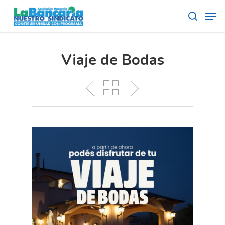
Skip
Men
to
search
main
content
Viaje de Bodas