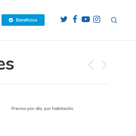
twitter
facebook
youtube
instagram
search
Beneficios
es
Precios por día, por habitación.