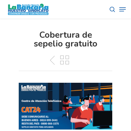
Skip
Men
to
search
main
content
Cobertura de
sepelio gratuito