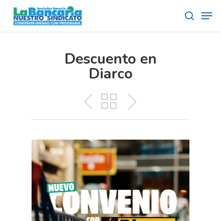
Skip
Men
to
search
main
content
Descuento en
Diarco