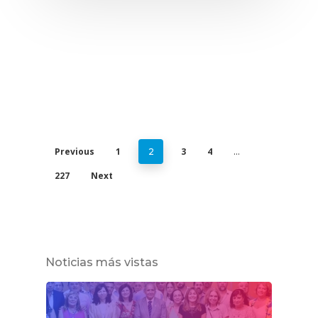
Previous
1
3
4
2
…
227
Next
Noticias más vistas