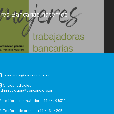
res Bancarias hacemos
bancarios@bancaria.org.ar
Oficios Judiciales
dministracion@bancaria.org.ar
Teléfono conmutador: +11 4328 5011
Teléfono de prensa: +11 4131 4205