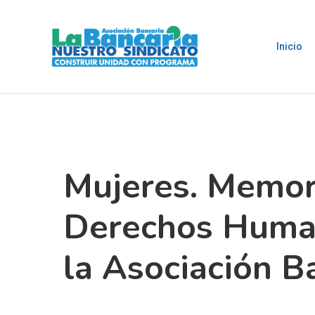
Skip
to
main
Inicio
content
Hit enter to search or ESC to close
Mujeres. Memor
Derechos Huma
la Asociación B