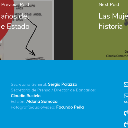
Previous Post
Next Post
 años del
Las Muje
de Estado
historia
Secretario General:
Sergio Palazzo
Secretario de Prensa / Director de Bancarios:
Claudio Bustelo
Edición:
Aldana Somoza
sa
Fotografía/audio/video:
Facundo Peña