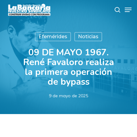
Skip
Men
to
search
main
content
Efemérides
Noticias
09 DE MAYO 1967.
René Favaloro realiza
la primera operación
de bypass
9 de mayo de 2025