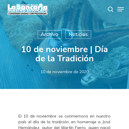
Skip
Men
to
search
main
content
Archivo
Noticias
10 de noviembre | Día
de la Tradición
10 de noviembre de 2020
El 10 de noviembre se conmemora en nuestro
país el día de la tradición, en homenaje a José
Hernández, autor del Martín Fierro, quien nació