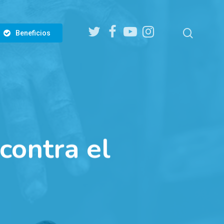
twitter
facebook
youtube
instagram
search
Beneficios
contra el