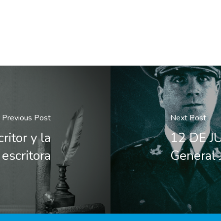
Previous Post
Next Post
ritor y la
12 DE JU
escritora
General 