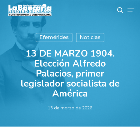
Skip
Men
to
search
main
content
Efemérides
Noticias
13 DE MARZO 1904.
Elección Alfredo
Palacios, primer
legislador socialista de
América
13 de marzo de 2026