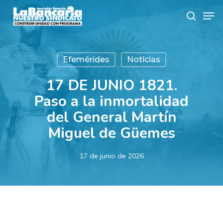
Skip
Men
to
search
main
content
Efemérides
Noticias
17 DE JUNIO 1821.
Paso a la inmortalidad
del General Martín
Miguel de Güemes
17 de junio de 2026