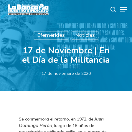
Skip
Men
to
search
main
content
Efemérides
Noticias
17 de Noviembre | En
el Día de la Militancia
17 de noviembre de 2020
Juan
Se conmemora el retorno, en 1972, de
Domingo Perón
, luego de 18 años de
proscripción y obligado exilio, en el marco de