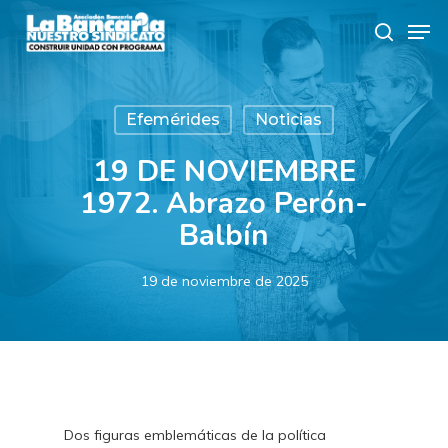
Skip
Men
to
search
main
content
Efemérides
Noticias
19 DE NOVIEMBRE
1972. Abrazo Perón-
Balbín
19 de noviembre de 2025
Dos figuras emblemáticas de la política