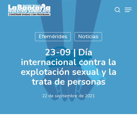
Skip
Men
to
search
main
content
Efemérides
Noticias
23-09 | Día
internacional contra la
explotación sexual y la
trata de personas
22 de septiembre de 2021