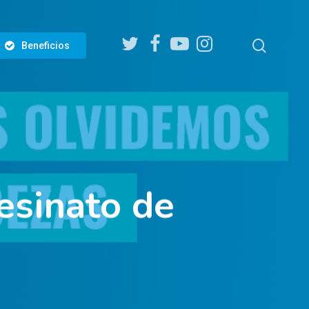
twitter
facebook
youtube
instagram
search
Beneficios
esinato de