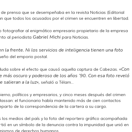
 de prensa que se desempeñaba en la revista Noticias (Editorial
n que todos los acusados por el crimen se encuentren en libertad.
 fotografiar al enigmático empresario propietario de la empresa
Gabriel Michi
nto al periodista
para Noticias.
la frente. Ni los servicios de inteligencia tienen una foto
dueño del emporio postal.
«Con
uda sobre el efecto que causó aquella captura de Cabezas.
aje más oscuro y poderoso de los años ’90. Con esa foto reveló
salieran a la luz»,
señaló a Télam…
bierno, políticos y empresarios, y cinco meses después del crimen
s Hassan: el funcionario había mantenido más de cien contactos
reparto de la correspondencia de la cartera a su cargo.
 los medios del país y la foto del reportero gráfico acompañada
rtió en un símbolo de la denuncia contra la impunidad que unió en
anismos de derechos humanos.