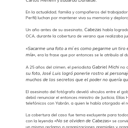
Carlos Menem
Eduardo Duhalde.
y
En la actualidad, familia y compañeros del trabajador
Perfil) luchan por mantener viva su memoria y deplora
Cabezas
Un año antes de su asesinato,
había logrado
OCA, durante la cobertura de verano que realizaba ju
«Sacarme una foto a mí es como pegarme un tiro en 
mía»,
era la frase que por entonces se le atribuía al 
Gabriel Michi
A 25 años del crimen, el periodista
no d
su foto, José Luis logró ponerle rostro al person
muchos de los secretos que el poder no quería que 
El asesinato del fotógrafo develó vínculos entre el go
debió renunciar el entonces ministro de Justicia, Elía
telefónicos con Yabrán, a quien le había otorgado el 
La cobertura del caso fue tema excluyente para todos
«No se olviden de Cabezas»
con la leyenda
se convi
un mismo reclamo a organizaciones gremiales y org