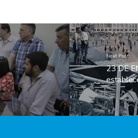
Next Post
23 DE E
establec