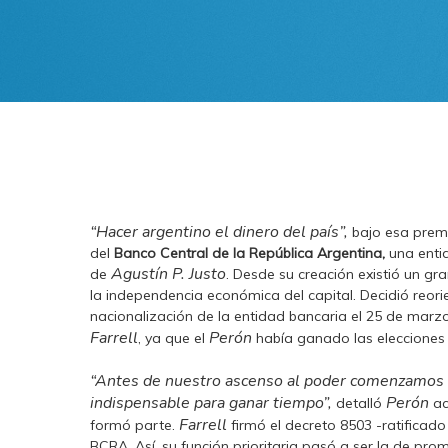
“Hacer argentino el dinero del país”,
bajo esa prem
del
Banco Central de la República Argentina,
una enti
Agustín P. Justo
de
. Desde su creación existió un gra
la independencia económica del capital. Decidió reori
nacionalización de la entidad bancaria el 25 de marz
Farrell
Perón
, ya que el
había ganado las elecciones p
“Antes de nuestro ascenso al poder comenzamos a 
indispensable para ganar tiempo”,
Perón
detalló
ac
Farrell
formó parte.
firmó el decreto 8503 -ratificado
BCRA. Así, su función prioritaria pasó a ser la de pro