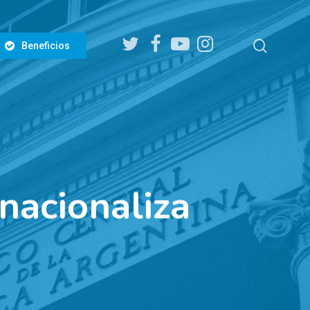
twitter
facebook
youtube
instagram
search
Beneficios
acionaliza