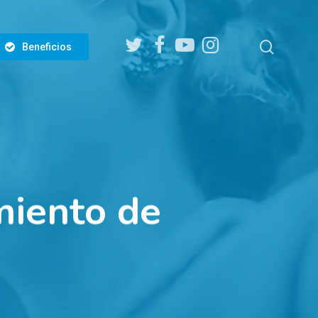
twitter
facebook
youtube
instagram
search
Beneficios
miento de