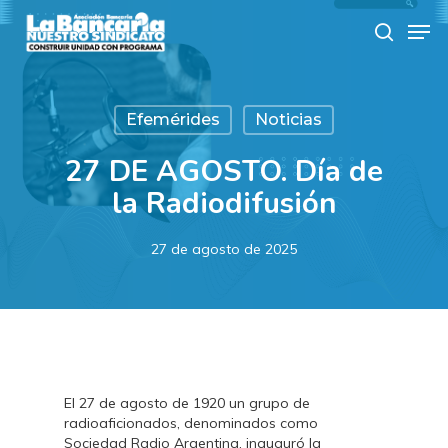
Skip
Men
to
search
main
content
Efemérides
Noticias
27 DE AGOSTO. Día de
la Radiodifusión
27 de agosto de 2025
El 27 de agosto de 1920 un grupo de
radioaficionados, denominados como
Sociedad Radio Argentina, inauguró la