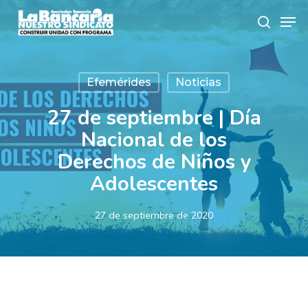
Skip
Men
to
search
main
content
Efemérides
Noticias
27 de septiembre | Día
Nacional de los
Derechos de Niños y
Adolescentes
27 de septiembre de 2020