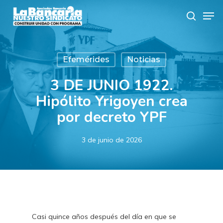
Skip
Men
to
search
main
content
Efemérides
Noticias
3 DE JUNIO 1922.
Hipólito Yrigoyen crea
por decreto YPF
3 de junio de 2026
Casi quince años después del día en que se