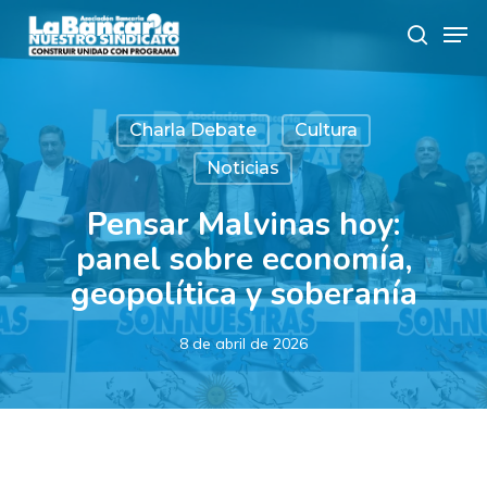
Skip
Men
to
search
main
content
Charla Debate
Cultura
Noticias
Pensar Malvinas hoy:
panel sobre economía,
geopolítica y soberanía
8 de abril de 2026