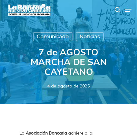
Skip
Men
to
search
main
content
Comunicado
Noticias
7 de AGOSTO
MARCHA DE SAN
CAYETANO
4 de agosto de 2025
La
Asociación Bancaria
adhiere a la