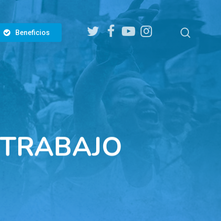
twitter
facebook
youtube
instagram
search
Beneficios
N TRABAJO