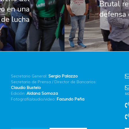
Brutal re
yo en una
defensa 
 de lucha
Secretario General:
Sergio Palazzo
Secretario de Prensa / Director de Bancarios:
Claudio Bustelo
Edición:
Aldana Somoza
sa
Fotografía/audio/video:
Facundo Peña