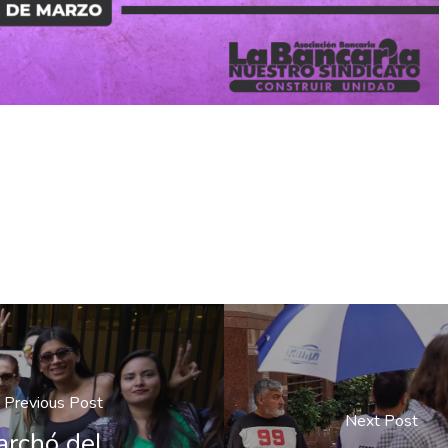
Previous Post
Next Post
archó del