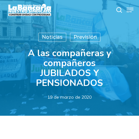
Skip
Men
to
search
main
content
Noticias
Previsión
A las compañeras y
compañeros
JUBILADOS Y
PENSIONADOS
19 de marzo de 2020