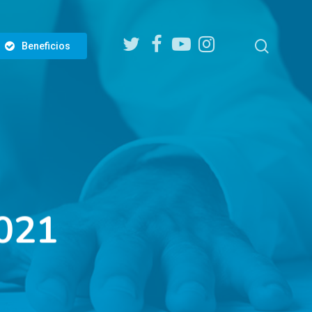
twitter
facebook
youtube
instagram
search
Beneficios
021