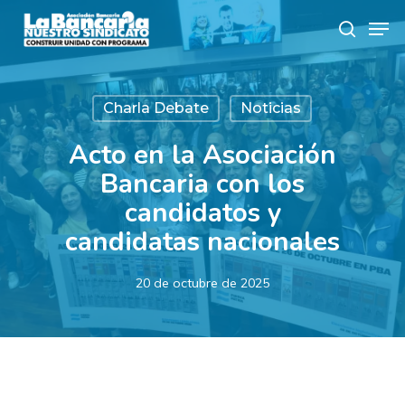
Skip
Men
to
search
main
content
Charla Debate
Noticias
Acto en la Asociación
Bancaria con los
candidatos y
candidatas nacionales
20 de octubre de 2025