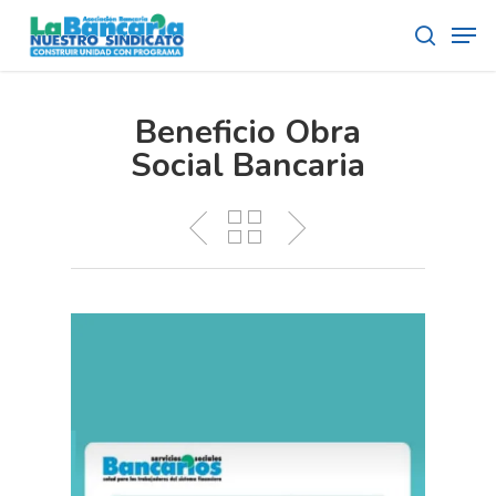
Skip
Men
to
search
main
content
Beneficio Obra
Social Bancaria