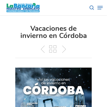
Skip
Men
to
search
main
content
Vacaciones de
invierno en Córdoba