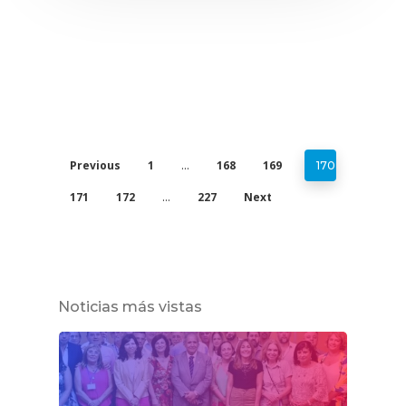
Previous
1
168
169
…
170
171
172
227
Next
…
Noticias más vistas