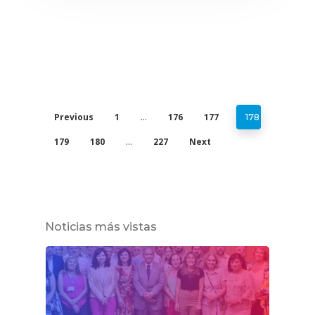
Previous
1
176
177
…
178
179
180
227
Next
…
Noticias más vistas