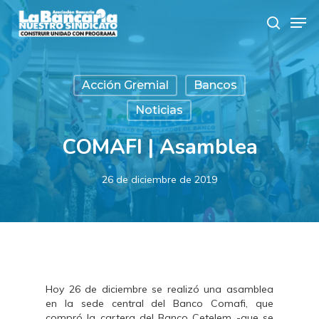
Skip
Men
to
search
main
content
Acción Gremial
Bancos
Noticias
COMAFI | Asamblea
26 de diciembre de 2019
Hoy 26 de diciembre se realizó una asamblea
en la sede central del Banco Comafi, que
compró la cartera del Banco Cetelem -que se