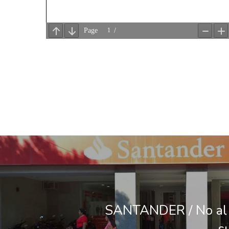
SANTANDER / No al 
s