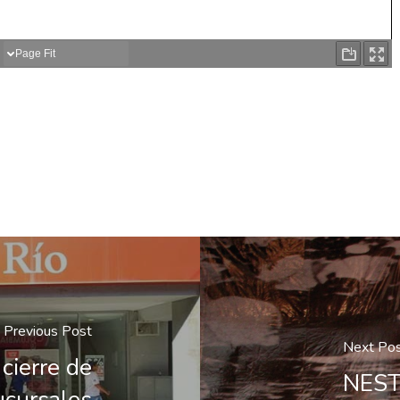
Previous Post
Next Po
cierre de
NEST
ucursales