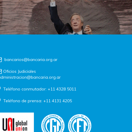
bancarios@bancaria.org.ar
Oficios Judiciales
dministracion@bancaria.org.ar
Teléfono conmutador: +11 4328 5011
Teléfono de prensa: +11 4131 4205