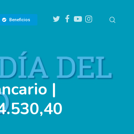
twitter
facebook
youtube
instagram
search
Beneficios
ncario |
4.530,40