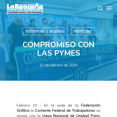
Skip
Men
to
search
main
content
Informes y análisis
Noticias
COMPROMISO CON
LAS PYMES
12 de febrero de 2020
Febrero 10 – En la sede de la
Federación
Gráfica
la
Corriente Federal de Trabajadores
se
reunió con la M
esa Nacional de Unidad Pym
e