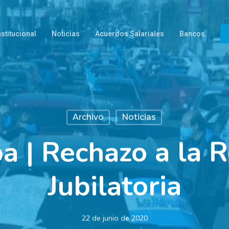
nstitucional
Noticias
Acuerdos Salariales
Bancos
Archivo
Noticias
a | Rechazo a la 
Jubilatoria
22 de junio de 2020