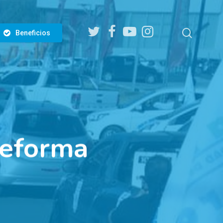
twitter
facebook
youtube
instagram
search
Beneficios
Reforma