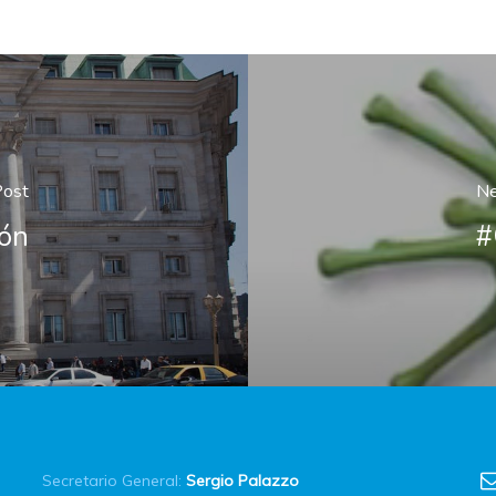
Post
Ne
ión
#
Secretario General:
Sergio Palazzo