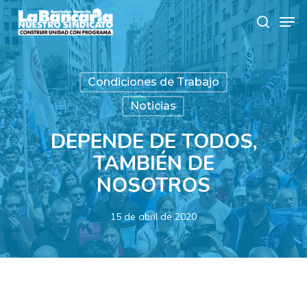
Skip
Men
to
search
main
content
Condiciones de Trabajo
Noticias
DEPENDE DE TODOS,
TAMBIÉN DE
NOSOTROS
15 de abril de 2020