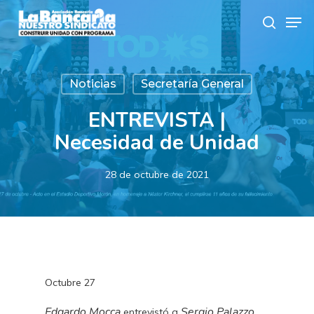
Skip
Men
to
search
main
content
Noticias
Secretaría General
ENTREVISTA |
Necesidad de Unidad
28 de octubre de 2021
Octubre 27
Edgardo Mocca
Sergio Palazzo
entrevistó a