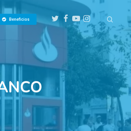
twitter
facebook
youtube
instagram
search
Beneficios
BANCO