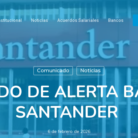
nstitucional
Noticias
Acuerdos Salariales
Bancos
Comunicado
Noticias
DO DE ALERTA 
SANTANDER
6 de febrero de 2026