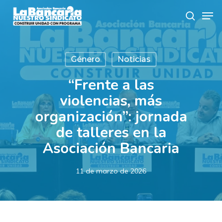
Skip
Men
to
search
main
content
Género
Noticias
“Frente a las
violencias, más
organización”: jornada
de talleres en la
Asociación Bancaria
11 de marzo de 2026