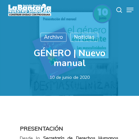
Skip
Men
to
search
main
content
Archivo
Noticias
GÉNERO | Nuevo
manual
10 de junio de 2020
PRESENTACIÓN
Desde la
Secretaría de Derechos Humanos,