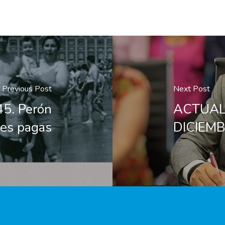
Previous Post
Next Post
5. Perón
ACTUAL
nes pagas
DICIEMB