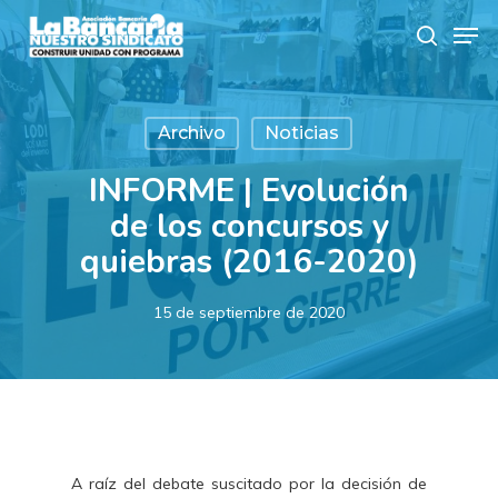
Skip
Men
to
search
main
content
Archivo
Noticias
INFORME | Evolución
de los concursos y
quiebras (2016-2020)
15 de septiembre de 2020
A raíz del debate suscitado por la decisión de