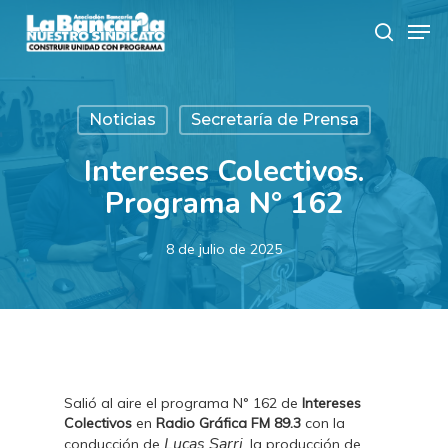
Skip
Men
to
search
main
content
Noticias
Secretaría de Prensa
Intereses Colectivos.
Programa N° 162
8 de julio de 2025
Salió al aire el programa N° 162 de
Intereses
Colectivos
en
Radio Gráfica FM 89.3
con la
Lucas Sarri
conducción de
, la producción de