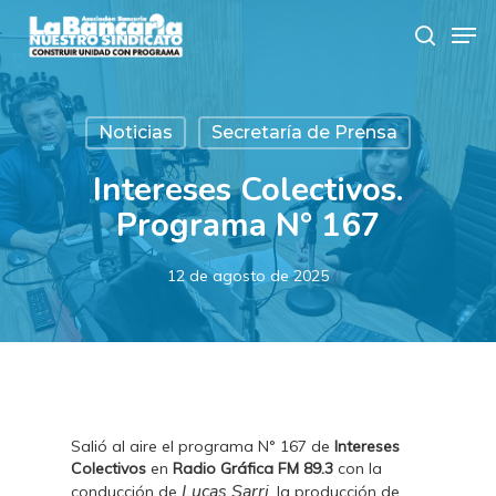
Skip
Men
to
search
main
content
Noticias
Secretaría de Prensa
Intereses Colectivos.
Programa N° 167
12 de agosto de 2025
Salió al aire el programa N° 167 de
Intereses
Colectivos
en
Radio Gráfica FM 89.3
con la
Lucas Sarri
conducción de
, la producción de