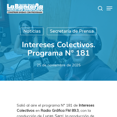
Skip
Men
to
search
main
content
Noticias
Secretaría de Prensa
Intereses Colectivos.
Programa N° 181
25 de noviembre de 2025
Salió al aire el programa N° 181 de
Intereses
Colectivos
en
Radio Gráfica FM 89.3,
con la
Lucas Sarri
conducción de
, la producción de