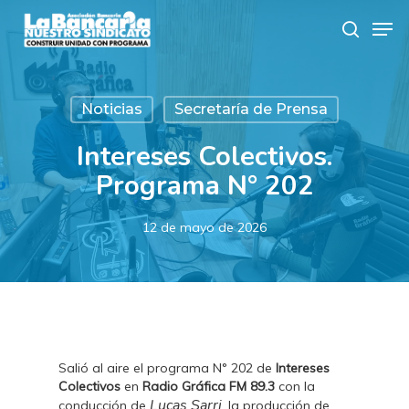
Skip
Men
to
search
main
content
Noticias
Secretaría de Prensa
Intereses Colectivos.
Programa N° 202
12 de mayo de 2026
Salió al aire el programa N° 202 de
Intereses
Colectivos
en
Radio Gráfica FM 89.3
con la
Lucas Sarri
conducción de
, la producción de