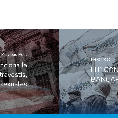
Previous Post
Next Post
nciona la
LIII° C
travestis,
BANCAR
nsexuales