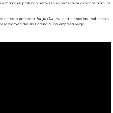
que marca un profundo retroceso en materia de derechos para los
Jorge Daneri,
 en derecho ambiental
analizamos las implicancias
de la hidrovía del Río Paraná a una empresa belga.