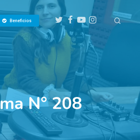
twitter
facebook
youtube
instagram
search
Beneficios
ama N° 208