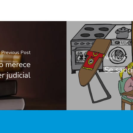
Previous Post
Next Post
no merece
Se sanci
r judicial