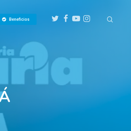
twitter
facebook
youtube
instagram
search
Beneficios
TÁ