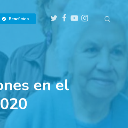
twitter
facebook
youtube
instagram
search
Beneficios
ones en el
2020