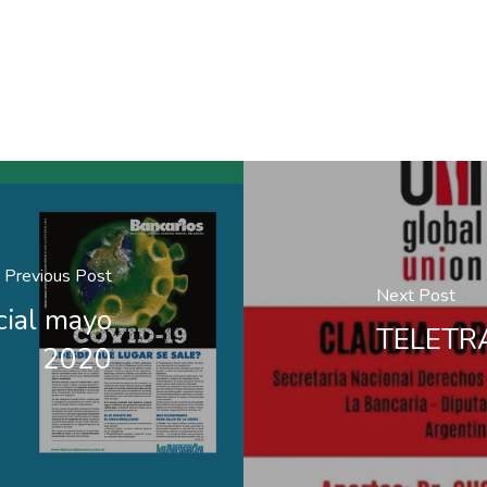
Previous Post
Next Post
ial mayo
TELETRAB
2020